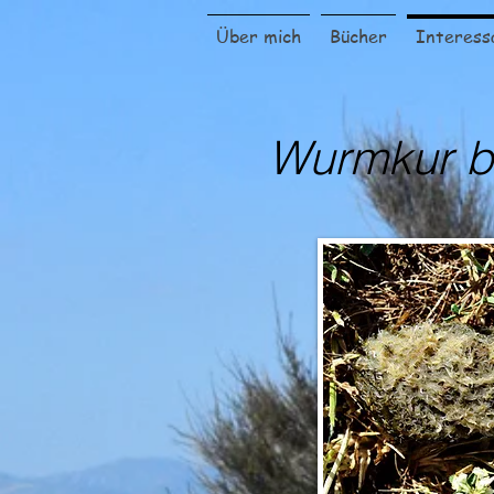
Über mich
Bücher
Interess
Wurmkur be