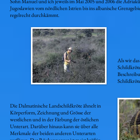
Sohn Manuel und ich jeweils im Mai 2005 und 2006 die Adriakü
Jugoslawien vom nördlichen Istrien bis ins albanische Grenzgebi
regelrecht durchkämmt.
Als wir da
Schildkröt
Beschreibu
Schildkröt
Die Dalmatinische Landschildkröte ähnelt in
Körperform, Zeichnung und Grösse der
westlichen und in der Färbung der östlichen
Unterart. Darüber hinaus kann sie über alle
Merkmale der beiden anderen Unterarten