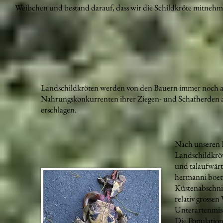
Weibchen und bestand darauf, dass wir die Schildkröte mitnehmen
Landschildkröten werden von den Bauern immer noch al
Nahrungskonkurrenten ihrer Ziegen- und Schafherden 
erschlagen.
Nach unseren F
Landschildkröt
und talaufwär
hermanni boett
Küstenabschnit
relativ grosse
Unterartenmisc
Die Population