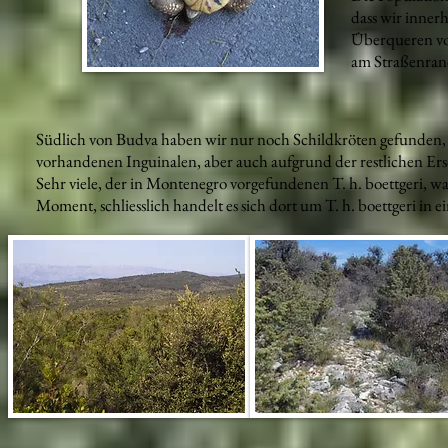
dass wir inner
Überqueren vo
am Straßenran
Südlich von Budva haben wir nur noch Schildkröten gefunden, 
vorhandenen Inguinalen, aber auch aufgrund der restlichen Er
Sehr viele, der in Montenegro vorgefundenen T. h. boettgeri, wa
Moment, schliesslich handelt es sich dort um T. h. boettgeri in 