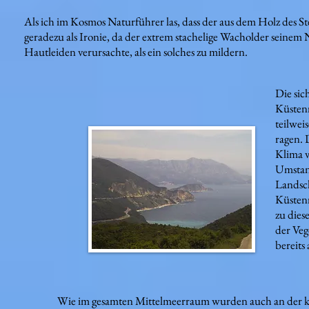
Als ich im Kosmos Naturführer las, dass der aus dem Holz des 
geradezu als Ironie, da der extrem stachelige Wacholder seine
Hautleiden verursachte, als ein solches zu mildern.
Die sic
Küstenr
teilwei
ragen. 
Klima v
Umstan
Landsch
Küstenr
zu dies
der Veg
bereits 
Wie im gesamten Mittelmeerraum wurden auch an der kr