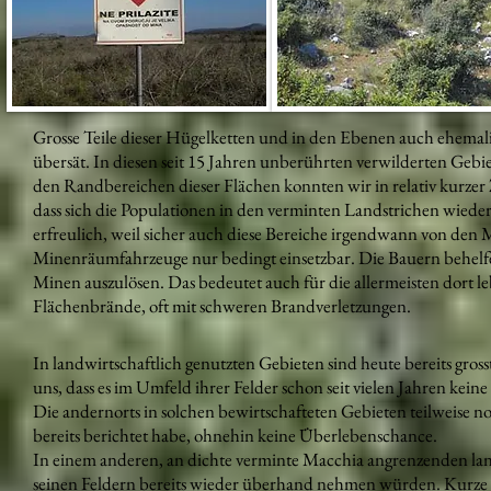
Grosse Teile dieser Hügelketten und in den Ebenen auch ehemali
übersät. In diesen seit 15 Jahren unberührten verwilderten Geb
den Randbereichen dieser Flächen konnten wir in relativ kurzer Ze
dass sich die Populationen in den verminten Landstrichen wieder 
erfreulich, weil sicher auch diese Bereiche irgendwann von den
Minenräumfahrzeuge nur bedingt einsetzbar. Die Bauern behelfen
Minen auszulösen. Das bedeutet auch für die allermeisten dort 
Flächenbrände, oft mit schweren Brandverletzungen.
In landwirtschaftlich genutzten Gebieten sind heute bereits gros
uns, dass es im Umfeld ihrer Felder schon seit vielen Jahren kei
Die andernorts in solchen bewirtschafteten Gebieten teilweise
bereits berichtet habe, ohnehin keine Überlebenschance.
In einem anderen, an dichte verminte
Macchia
angrenzenden land
seinen Feldern bereits wieder überhand nehmen würden. Kurze Ze