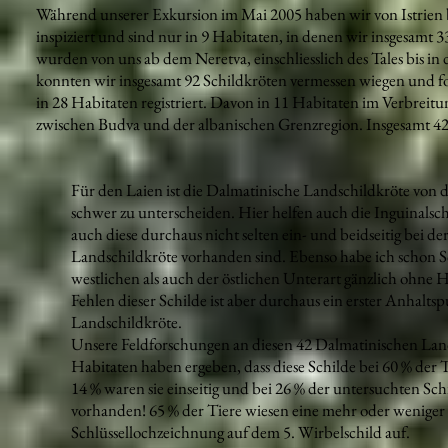
Während unserer Exkursion im Mai 2005 haben wir von Istrien
inspiziert und sind nur in 9 Habitaten, in denen wir insgesamt
wurden von uns ab dem Neretva, einschliesslich des Tales bis in
konnten wir insgesamt 92 Schildkröten vermessen wiegen und f
in 28 Habitaten registriert. Davon in 11 Habitaten im Verbrei
zwischen Budva und der albanischen Grenzregion. Insgesamt 4
Für den Laien ist die Dalmatinische Landschildkröte von
schwer zu unterscheiden. Hier helfen auch die Inguinalsch
auch diese durchaus nicht selten ein- und beidseitig bei d
Landschildkröte vorhanden sind. Ebenso habe ich schon S
westlichen als auch der östlichen Unterart gänzlich ohne 
Fehlen dieser Schilde ist aber durchaus ein erster Anhalts
Landschildkröte.
Unsere Feldforschungen an diesen 42 Dalmatinischen Lan
Habitaten haben ergeben, dass diese Schilde bei 60 % der Ti
14 % waren sie einseitig und bei 26 % der untersuchten Schi
vorhanden! 65 % der Tiere wiesen eine mehr oder weniger
Schlüssellochzeichnung auf dem 5. Wirbelschild auf.