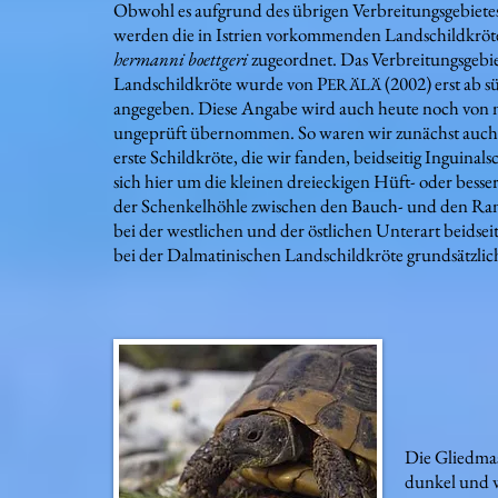
Obwohl es aufgrund des übrigen Verbreitungsgebietes 
werden die in Istrien vorkommenden Landschildkrö
hermanni boettgeri
zugeordnet. Das Verbreitungsgebi
Landschildkröte wurde von P
(2002) erst ab s
ERÄLÄ
angegeben. Diese Angabe wird auch heute noch von
ungeprüft übernommen. So waren wir zunächst auch leic
erste Schildkröte, die wir fanden, beidseitig Inguinals
sich hier um die kleinen dreieckigen Hüft- oder besser
der Schenkelhöhle zwischen den Bauch- und den Ran
bei der westlichen und der östlichen Unterart beidse
bei der Dalmatinischen Landschildkröte grundsätzlich
Die Gliedmas
dunkel und w