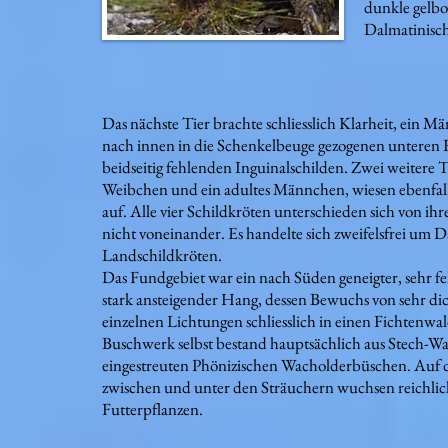
dunkle gelbo
Dalmatinisch
Das nächste Tier brachte schliesslich Klarheit, ein M
nach innen in die Schenkelbeuge gezogenen unteren
beidseitig fehlenden Inguinalschilden. Zwei weitere Ti
Weibchen und ein adultes Männchen, wiesen ebenfalls
auf. Alle vier Schildkröten unterschieden sich von i
nicht voneinander. Es handelte sich zweifelsfrei um 
Landschildkröten.
Das Fundgebiet war ein nach Süden geneigter, sehr fe
stark ansteigender Hang, dessen Bewuchs von sehr d
einzelnen Lichtungen schliesslich in einen Fichtenwa
Buschwerk selbst bestand hauptsächlich aus Stech-Wa
eingestreuten Phönizischen Wacholderbüschen. Auf 
zwischen und unter den Sträuchern wuchsen reichlich
Futterpflanzen.