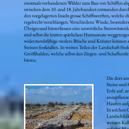
einstmals vorhandenen Wälder zum Bau von Schiffen ab
zwischen dem 10. und 18. Jahrhundert entstanden durch
den vorgelagerten Inseln grosse Schiffswerften, welche d
regelrecht verschlangen. Verschiedene Winde, besonders 
Übriges und hinterliessen eine unwirtliche Steinwüsten
sind selbst die letzten spärlichen Humusreste weggetra
widerstandsfähige niedere Büsche und Kräuter können s
Steinen festkrallen. In weiten Teilen der Landschaft fi
Geröllhalden, welche selbst den Ziegen- und Schafher
bieten.
Die dort an
Steine und 
Erde auf, 
anzupflanze
Haufen aufg
In solchen 
Landschildk
weissen Kal
gefärbt. Ma