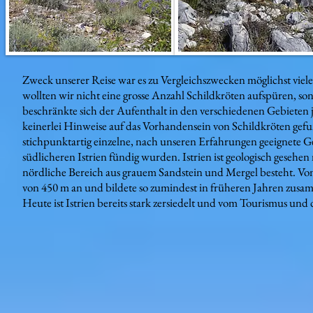
Zweck unserer Reise war es zu Vergleichszwecken möglichst viel
wollten wir nicht eine grosse Anzahl Schildkröten aufspüren, so
beschränkte sich der Aufenthalt in den verschiedenen Gebiete
keinerlei Hinweise auf das Vorhandensein von Schildkröten ge
stichpunktartig einzelne, nach unseren Erfahrungen geeignete Ge
südlicheren Istrien fündig wurden. Istrien ist geologisch gesehen
nördliche Bereich aus grauem Sandstein und Mergel besteht. Vom S
von 450 m an und bildete so zumindest in früheren Jahren zusa
Heute ist Istrien bereits stark zersiedelt und vom Tourismus u