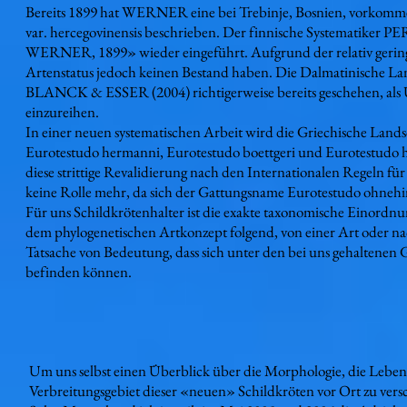
Bereits 1899 hat WERNER eine bei Trebinje, Bosnien, vorkommen
var. hercegovinensis beschrieben. Der finnische Systematiker PE
WERNER, 1899» wieder eingeführt. Aufgrund der relativ gerin
Artenstatus jedoch keinen Bestand haben. Die Dalmatinische Lan
BLANCK & ESSER (2004) richtigerweise bereits geschehen, als 
einzureihen.
In einer neuen systematischen Arbeit wird die Griechische Lands
Eurotestudo hermanni, Eurotestudo boettgeri und Eurotestud
diese strittige Revalidierung nach den Internationalen Regeln für
keine Rolle mehr, da sich der Gattungsname Eurotestudo ohnehin
Für uns Schildkrötenhalter ist die exakte taxonomische Einordnun
dem phylogenetischen Artkonzept folgend, von einer Art oder nac
Tatsache von Bedeutung, dass sich unter den bei uns gehaltenen 
befinden können.
Um uns selbst einen Überblick über die Morphologie, die Leben
Verbreitungsgebiet dieser «neuen» Schildkröten vor Ort zu ver