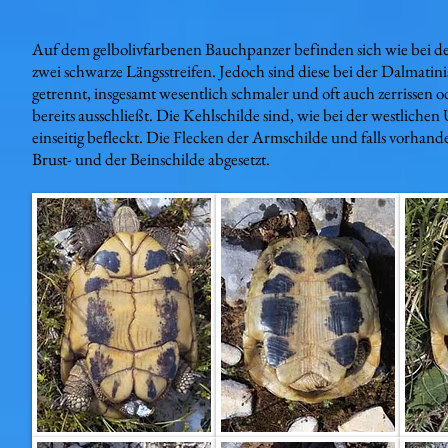
Auf dem gelbolivfarbenen Bauchpanzer befinden sich wie bei d
zwei schwarze Längsstreifen. Jedoch sind diese bei der Dalmatin
getrennt, insgesamt wesentlich schmaler und oft auch zerrisse
bereits ausschließt. Die Kehlschilde sind, wie bei der westliche
einseitig befleckt. Die Flecken der Armschilde und falls vorhand
Brust- und der Beinschilde abgesetzt.