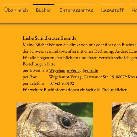
Über mich
Bücher
Interessantes
Lesestoff
Ha
Liebe Schildkrötenfreunde,
Meine Bücher können Sie direkt von mir oder über den Buchfac
der Schweiz
versandkostenfrei mit einer Rechnung. Andere Lände
Für alle Fragen zu den Büchern und deren Vertrieb stehe ich ge
Bestellungen bitte:
per E-Mail an:
Wegehaupt-Verlag@gmx.de
per Post: Wegehaupt-Verlag, Gattnauer Str. 19, 88079 Kres
per Telefon: 07543 500192
Für weitere Buchinformationen einfach die Titel anklicken.