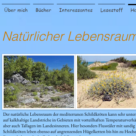
Über mich
Bücher
Interessantes
Lesestoff
Ha
Natürlicher Lebensrau
Tortuga Mora, die Schw
Der natürliche Lebensraum der mediterranen Schildkröten kann sehr unte
auf kalkhaltige Landstriche in Gebieten mit vorteilhaften Temperaturverhäl
aber auch Tallagen im Landesinneren. Hier besonders Flusstäler mit sand
Schildkröten leben ebenso auf angrenzenden Hügelketten bis hin zu Hoch