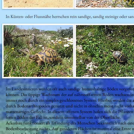
In Küsten- oder Flussnähe herrschen rein sandige, sandig steinige oder sa
Im Landesinneren werden oft auch sandige humushaltige Böden vorgefun
können. Das üppige Wachstum der auf nährstoffarmen Böden wachsenden U
immer noch durch ein simples geschlossenes System. Hierbei werden die a
durch Bodenarthropoden genutzt und nicht in ohnehin meist nicht vorha
mattenartiges Geflecht. In diesem offenen System holen sich die Pflanzen 
fetten Böden der Fall ist, sondern unmittelbar von der Oberfläche.
Ackerbau funktioniert als Erfindung des Menschen bekanntlich nach ei
Bodenbearbeitung nichts. Auf gerodeten Flächen ist maximal eine Ernt