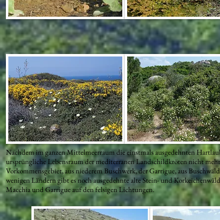
Nachdem im ganzen Mittelmeerraum die einstmals ausgedehnten Hartlaubw
ursprüngliche Lebensraum der mediterranen Landschildkröten nicht mehr. 
Vorkommensgebiet, aus niederem Buschwerk, der Garrigue, aus Buschwälde
wenigen Ländern gibt es noch ausgedehnte alte Stein- und Korkeichenwä
Macchia und Garrigue auf den felsigen Lichtungen.