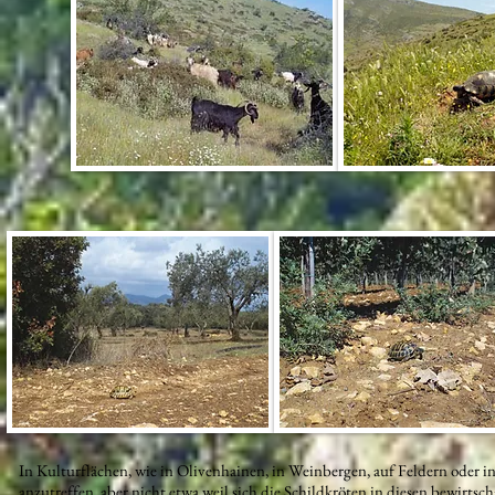
In Kulturflächen, wie in Olivenhainen, in Weinbergen, auf Feldern oder 
anzutreffen, aber nicht etwa weil sich die Schildkröten in diesen bewirtsc